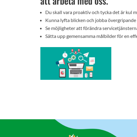
att arbeta med oss.
Du skall vara proaktiv och tycka det är kul
Kunna lyfta blicken och jobba övergripande 
Se möjligheter att förändra servicetjänsterna
Sätta upp gemensamma målbilder för en effek