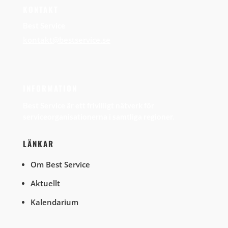
KONTAKT
Best Service
kontakt@bestservice.se
INFORMATION
Best Service är ett frivilligt nätverk för
serviceorganisationerna i samtliga regioner.
LÄNKAR
Om Best Service
Aktuellt
Kalendarium