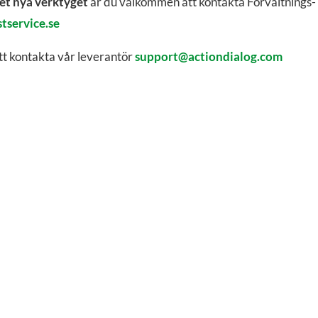
det nya verktyget
är du välkommen att kontakta Förvaltnings-
tservice.se
t kontakta vår leverantör
support@actiondialog.com