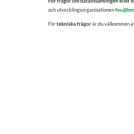
För frågor om datainsamlingen eller 
och utvecklingsorganisationen
fou@bes
För
tekniska frågor
är du välkommen at