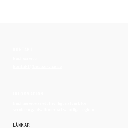
KONTAKT
Best Service
kontakt@bestservice.se
INFORMATION
Best Service är ett frivilligt nätverk för
serviceorganisationerna i samtliga regioner.
LÄNKAR