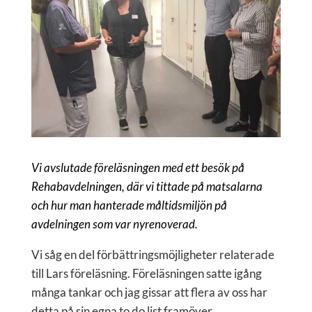
Vi avslutade föreläsningen med ett besök på
Rehabavdelningen, där vi tittade på matsalarna
och hur man hanterade måltidsmiljön på
avdelningen som var nyrenoverad.
Vi såg en del förbättringsmöjligheter relaterade
till Lars föreläsning. Föreläsningen satte igång
många tankar och jag gissar att flera av oss har
detta på sin egna to do list framöver.