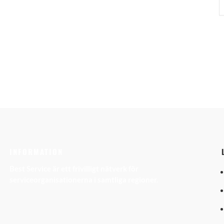
INFORMATION
Best Service är ett frivilligt nätverk för
serviceorganisationerna i samtliga regioner.