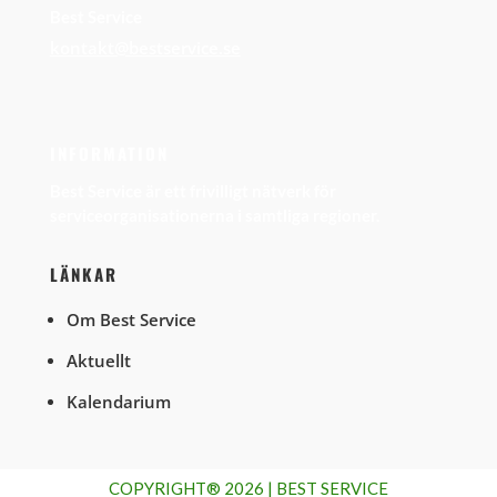
Best Service
kontakt@bestservice.se
INFORMATION
Best Service är ett frivilligt nätverk för
serviceorganisationerna i samtliga regioner.
LÄNKAR
Om Best Service
Aktuellt
Kalendarium
COPYRIGHT® 2026 | BEST SERVICE