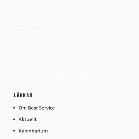
KONTAKT
Best Service
kontakt@bestservice.se
INFORMATION
Best Service är ett frivilligt nätverk för
serviceorganisationerna i samtliga regioner.
LÄNKAR
Om Best Service
Aktuellt
Kalendarium