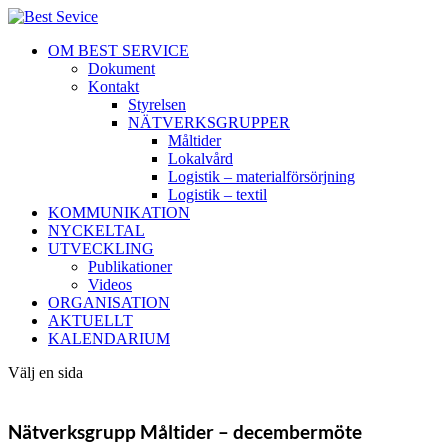
OM BEST SERVICE
Dokument
Kontakt
Styrelsen
NÄTVERKSGRUPPER
Måltider
Lokalvård
Logistik – materialförsörjning
Logistik – textil
KOMMUNIKATION
NYCKELTAL
UTVECKLING
Publikationer
Videos
ORGANISATION
AKTUELLT
KALENDARIUM
Välj en sida
Nätverksgrupp Måltider – decembermöte