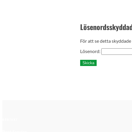
Lösenordsskydda
För att se detta skyddade
Lösenord:
Skicka
KONTAKT
Best Service