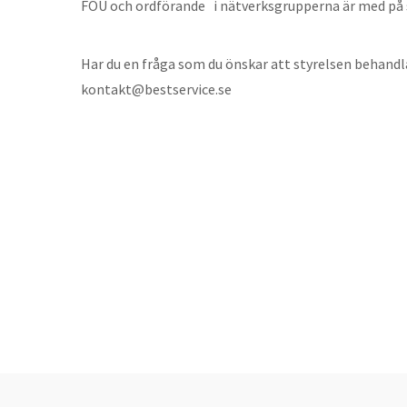
FOU
och ordförande i nätverksgruppe
rna är med på
Har du en fråga som du önskar att styrelsen behandl
kontakt@bestservice.se