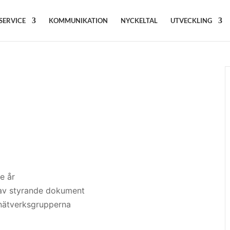
SERVICE
KOMMUNIKATION
NYCKELTAL
UTVECKLING
e år
av styrande
dokument
nätverksgrupperna